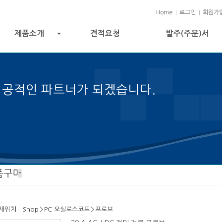
Home
로그인
회원가
제품소개
견적요청
발주(주문)서
+
성공적인 파트너가 되겠습니다.
 성공의 열쇠입니다.
품구매
재위치 :
Shop
>
PC 오실로스코프
>
프로브