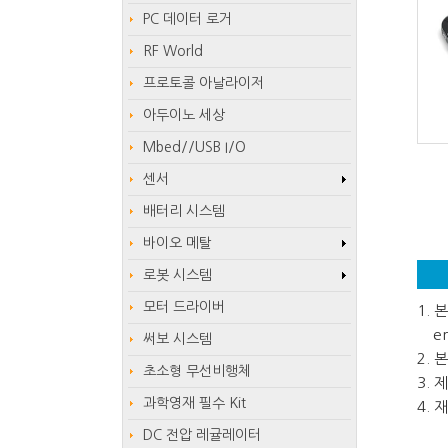
PC 데이터 로거
RF World
프로토콜 아날라이저
아두이노 세상
Mbed//USB I/O
센서
배터리 시스템
바이오 메탈
로봇 시스템
모터 드라이버
1.
em
써보 시스템
2.
초소형 무선비행체
3.
과학영재 필수 Kit
4.
DC 전압 레귤레이터