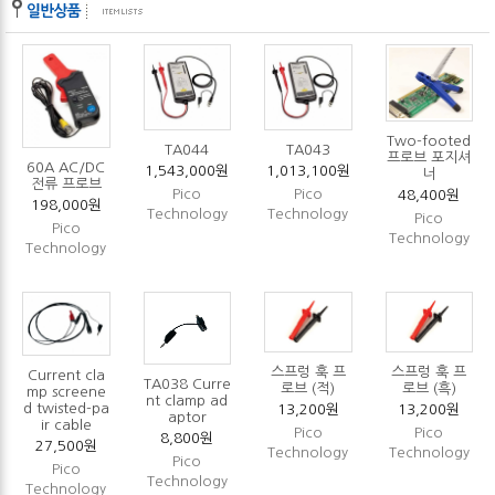
Two-footed
TA044
TA043
프로브 포지셔
60A AC/DC
1,543,000원
1,013,100원
너
전류 프로브
Pico
Pico
48,400원
198,000원
Technology
Technology
Pico
Pico
Technology
Technology
스프렁 훅 프
스프렁 훅 프
Current cla
TA038 Curre
로브 (적)
로브 (흑)
mp screene
nt clamp ad
d twisted-pa
13,200원
13,200원
aptor
ir cable
Pico
Pico
8,800원
27,500원
Technology
Technology
Pico
Pico
Technology
Technology