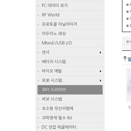
PC 데이터 로거
RF World
프로토콜 아날라이저
아두이노 세상
Mbed//USB I/O
센서
배터리 시스템
바이오 메탈
로봇 시스템
모터 드라이버
써보 시스템
S
초소형 무선비행체
과학영재 필수 Kit
DC 전압 레귤레이터