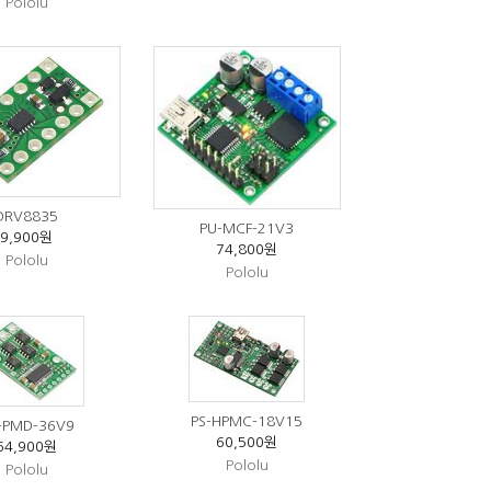
Pololu
DRV8835
PU-MCF-21V3
9,900원
74,800원
Pololu
Pololu
PS-HPMC-18V15
-PMD-36V9
60,500원
64,900원
Pololu
Pololu