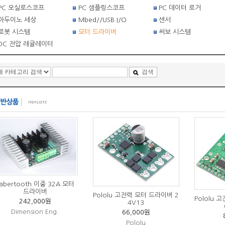
PC 오실로스코프
PC 샘플링스코프
PC 데이터 로거
아두이노 세상
Mbed//USB I/O
센서
로봇 시스템
모터 드라이버
써보 시스템
DC 전압 레귤레이터
검색
abertooth 이중 32A 모터
드라이버
Pololu 고전력 모터 드라이버 2
Pololu 
242,000원
4V13
Dimension Eng.
66,000원
Pololu