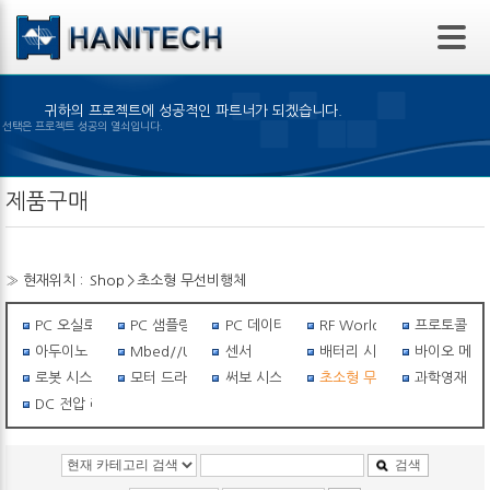
본문 바로가기
귀하의 프로젝트에 성공적인 파트너가 되겠습니다.
제품의 선택은 프로젝트 성공의 열쇠입니다.
제품구매
» 현재위치 :
Shop
>
초소형 무선비행체
PC 오실로스코프
PC 샘플링스코프
PC 데이터 로거
RF World
프로토콜 아
아두이노 세상
Mbed//USB I/O
센서
배터리 시스템
바이오 메탈
로봇 시스템
모터 드라이버
써보 시스템
초소형 무선비행체
과학영재 필수
DC 전압 레귤레이터
검색