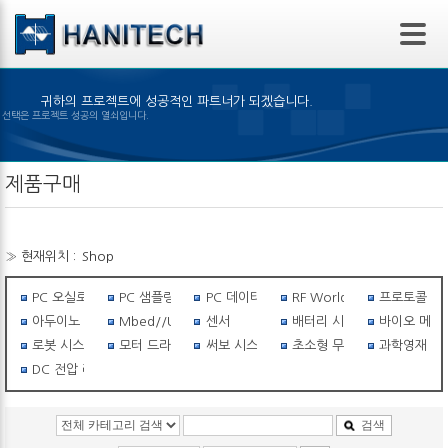
본문 바로가기
귀하의 프로젝트에 성공적인 파트너가 되겠습니다.
맞은 제품의 선택은 프로젝트 성공의 열쇠입니다.
제품구매
» 현재위치 :
Shop
PC 오실로스코프
PC 샘플링스코프
PC 데이터 로거
RF World
프로토콜 아
아두이노 세상
Mbed//USB I/O
센서
배터리 시스템
바이오 메탈
로봇 시스템
모터 드라이버
써보 시스템
초소형 무선비행체
과학영재 필수
DC 전압 레귤레이터
검색