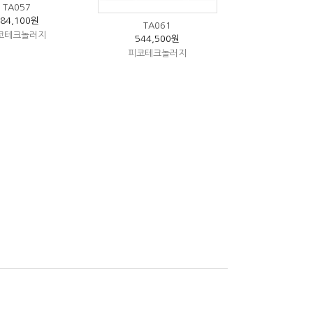
TA057
584,100원
TA061
코테크놀러지
544,500원
피코테크놀러지