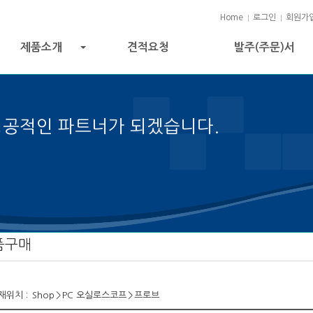
Home
로그인
회원가
제품소개
견적요청
발주(주문)서
+
성공적인 파트너가 되겠습니다.
젝트 성공의 열쇠입니다.
품구매
재위치 :
Shop
>
PC 오실로스코프
>
프로브