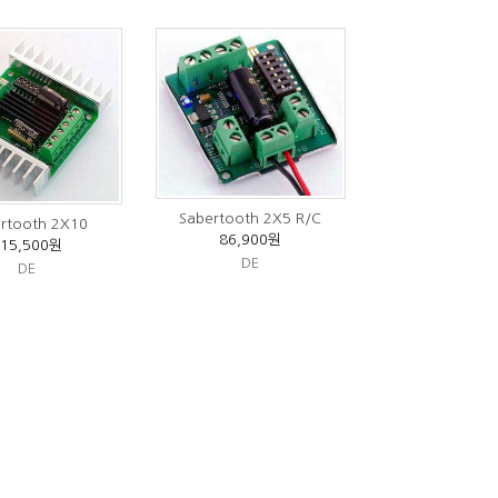
Sabertooth 2X5 R/C
rtooth 2X10
86,900원
115,500원
DE
DE