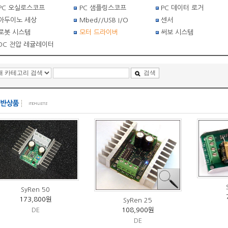
PC 오실로스코프
PC 샘플링스코프
PC 데이터 로거
아두이노 세상
Mbed//USB I/O
센서
로봇 시스템
모터 드라이버
써보 시스템
DC 전압 레귤레이터
검색
SyRen 50
173,800원
SyRen 25
108,900원
DE
DE