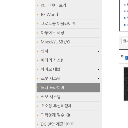
PC 데이터 로거
RF World
프로토콜 아날라이저
아두이노 세상
Mbed//USB I/O
센서
배터리 시스템
바이오 메탈
로봇 시스템
모터 드라이버
써보 시스템
초소형 무선비행체
과학영재 필수 Kit
DC 전압 레귤레이터