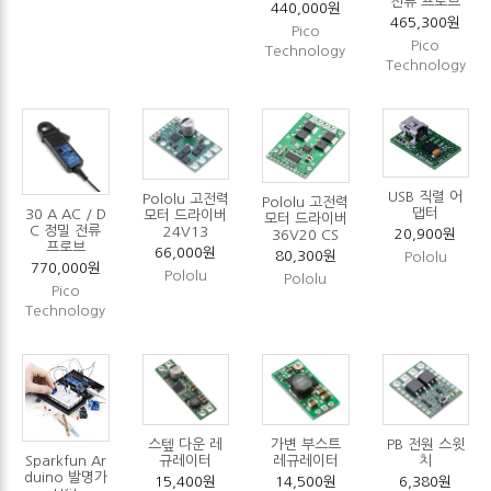
전류 프로브
440,000원
465,300원
Pico
Pico
Technology
Technology
USB 직렬 어
Pololu 고전력
Pololu 고전력
댑터
30 A AC / D
모터 드라이버
모터 드라이버
C 정밀 전류
24V13
20,900원
36V20 CS
프로브
66,000원
80,300원
Pololu
770,000원
Pololu
Pololu
Pico
Technology
스텦 다운 레
가변 부스트
PB 전원 스윗
Sparkfun Ar
규레이터
레규레이터
치
duino 발명가
15,400원
14,500원
6,380원