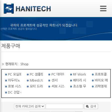
본문 바로가기
귀하의 프로젝트에 성공적인 파트너가 되겠습니다.
맞은 제품의 선택은 프로젝트 성공의 열쇠입니다.
제품구매
» 현재위치 :
Shop
PC 오실로스코프
PC 샘플링스코프
PC 데이터 로거
RF World
프로토콜 아
아두이노 세상
Mbed//USB I/O
센서
배터리 시스템
바이오 메탈
로봇 시스템
모터 드라이버
써보 시스템
초소형 무선비행체
과학영재 필수
DC 전압 레귤레이터
검색