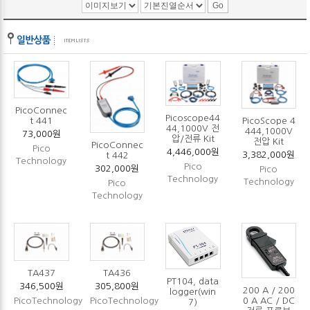
PicoConnec
Picoscope44
t 441
PicoScope 4
44,1000V 전
444,1000V
73,000원
압/전류 Kit
전압 Kit
PicoConnec
Pico
4,446,000원
3,382,000원
t 442
Technology
Pico
302,000원
Pico
Technology
Technology
Pico
Technology
TA437
TA436
PT104, data
346,500원
305,800원
200 A / 200
logger(win
0 A AC / DC
PicoTechnology
PicoTechnology
7)