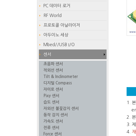
PC 데이터 로거
RF World
프로토콜 아날라이저
아두이노 세상
Mbed//USB I/O
센서
초음파 센서
적외선 센서
Tilt & Inclinometer
디지털 Compass
자이로 센서
Pixy 센서
습도 센서
1.
자외선 불꽃감지 센서
em
동작 감지 센서
2.
가속도 센서
3.
전류 센서
4.
재
Force 센서