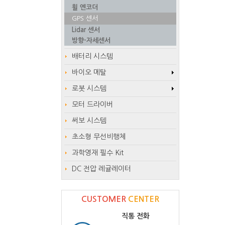
휠 엔코더
GPS 센서
Lidar 센서
방향-자세센서
배터리 시스템
바이오 메탈
로봇 시스템
모터 드라이버
써보 시스템
초소형 무선비행체
과학영재 필수 Kit
DC 전압 레귤레이터
CUSTOMER
CENTER
직통 전화