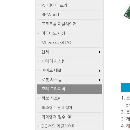
PC 데이터 로거
RF World
프로토콜 아날라이저
아두이노 세상
Mbed//USB I/O
센서
배터리 시스템
바이오 메탈
로봇 시스템
모터 드라이버
1.
써보 시스템
em
초소형 무선비행체
2.
과학영재 필수 Kit
3.
4.
재
DC 전압 레귤레이터