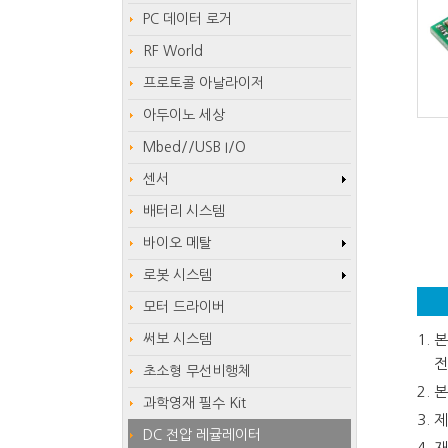
PC 데이터 로거
RF World
프로토콜 아날라이저
아두이노 세상
Mbed//USB I/O
센서
배터리 시스템
바이오 메탈
로봇 시스템
모터 드라이버
써보 시스템
본
전
초소형 무선비행체
본
과학영재 필수 Kit
제
DC 전압 레귤레이터
재