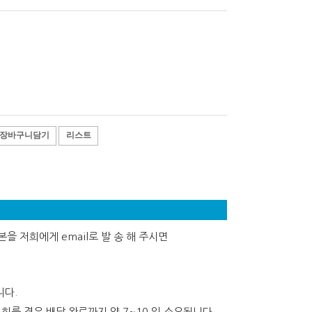
장바구니담기
리스트
을 저희에게 email로 발 송 해 주시면
니다.
희를 경유 배달 완료까지 약 7~10 일 소요됩니다