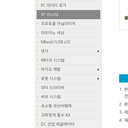
PC 데이터 로거
RF World
프로토콜 아날라이저
아두이노 세상
Mbed//USB I/O
센서
배터리 시스템
바이오 메탈
로봇 시스템
모터 드라이버
본
전
써보 시스템
본
초소형 무선비행체
제
과학영재 필수 Kit
재
DC 전압 레귤레이터