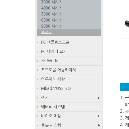
3000 시리즈
4000 시리즈
5000 시리즈
6000 시리즈
9000 시리즈
프로브
PC 샘플링스코프
PC 데이터 로거
RF World
프로토콜 아날라이저
아두이노 세상
Mbed//USB I/O
1.
센서
em
배터리 시스템
2.
바이오 메탈
3.
4.
로봇 시스템