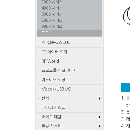
3000 시리즈
4000 시리즈
5000 시리즈
6000 시리즈
9000 시리즈
프로브
PC 샘플링스코프
PC 데이터 로거
RF World
프로토콜 아날라이저
아두이노 세상
Mbed//USB I/O
1.
센서
em
배터리 시스템
2.
바이오 메탈
3.
4.
로봇 시스템