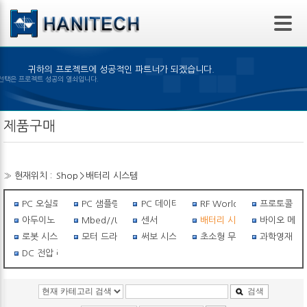
본문 바로가기
귀하의 프로젝트에 성공적인 파트너가 되겠습니다.
 제품의 선택은 프로젝트 성공의 열쇠입니다.
제품구매
» 현재위치 :
Shop
>
배터리 시스템
PC 오실로스코프
PC 샘플링스코프
PC 데이터 로거
RF World
프로토콜 아
아두이노 세상
Mbed//USB I/O
센서
배터리 시스템
바이오 메탈
로봇 시스템
모터 드라이버
써보 시스템
초소형 무선비행체
과학영재 필수
DC 전압 레귤레이터
검색