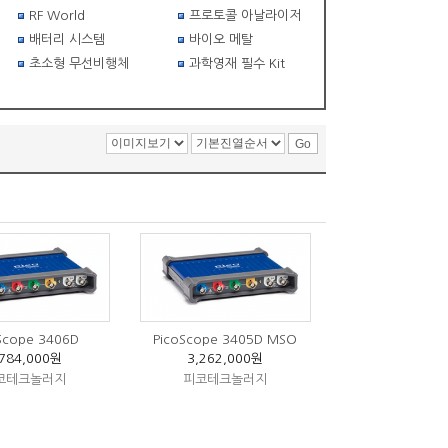
RF World
프로토콜 아날라이저
배터리 시스템
바이오 메탈
초소형 무선비행체
과학영재 필수 Kit
Scope 3406D
PicoScope 3405D MSO
,784,000원
3,262,000원
코테크놀러지
피코테크놀러지