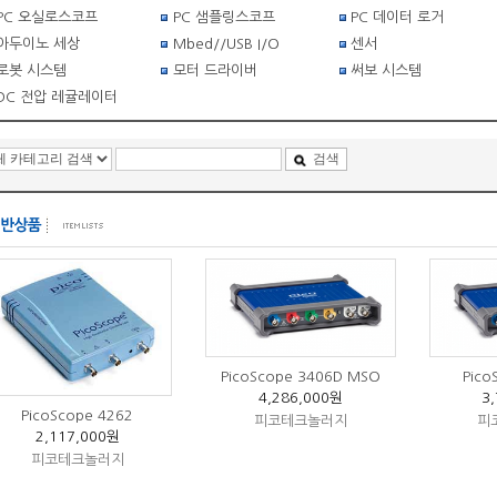
PC 오실로스코프
PC 샘플링스코프
PC 데이터 로거
아두이노 세상
Mbed//USB I/O
센서
로봇 시스템
모터 드라이버
써보 시스템
DC 전압 레귤레이터
검색
PicoScope 3406D MSO
Pico
4,286,000원
3
PicoScope 4262
피코테크놀러지
피
2,117,000원
피코테크놀러지