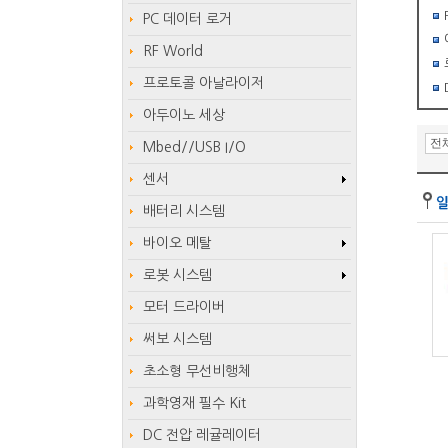
PC 데이터 로거
RF World
프로토콜 아날라이저
아두이노 세상
Mbed//USB I/O
센서
배터리 시스템
바이오 메탈
로봇 시스템
모터 드라이버
써보 시스템
초소형 무선비행체
과학영재 필수 Kit
DC 전압 레귤레이터