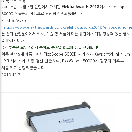
제품으로 선정
20018년 12월 6일 런던에서
개최된
Elektra Awards 2018
에서
PicoScope
5000D
가
올해의
제품으로 당당히 선정되었습니다.
Elektra Award
(
https://www.elektraawards.co.uk/elektraawards2018/en/page/hom
는
전자
산업분야에서
회사
,
기술
및
제품에
대한
유럽에서
가장
영향력
있는
행사
중
하나입니다
.
수상부분은 모두
20
개
분야로
분야별
최고의
상을 선정합니다
.
최종 선발 5개 제품군에서
PicoScope 5000D
시리즈와
Keysight
의
Infiniium
UXR
시리즈가
최종
결선
진출하여
,
PicoScope 5000D가 당당히 최우수
제품으로 선정되었습니다.
2018.12.7