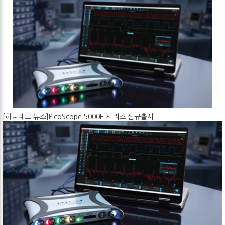
[하니테크 뉴스]PicoScope 5000E 시리즈 신규출시