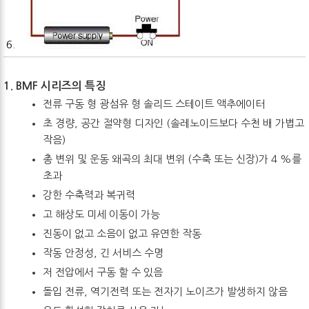
6.
1. BMF
시리즈의
특징
전류 구동 형 광섬유 형 솔리드 스테이트 액추에이터
초 경량, 공간 절약형 디자인 (솔레노이드보다 수천 배 가볍고
작음)
총 변위 및 운동 왜곡의 최대 변위 (수축 또는 신장)가 4 %를
초과
강한 수축력과 복귀력
고 해상도 미세 이동이 가능
진동이 없고 소음이 없고 유연한 작동
작동 안정성, 긴 서비스 수명
저 전압에서 구동 할 수 있음
돌입 전류, 역기전력 또는 전자기 노이즈가 발생하지 않음