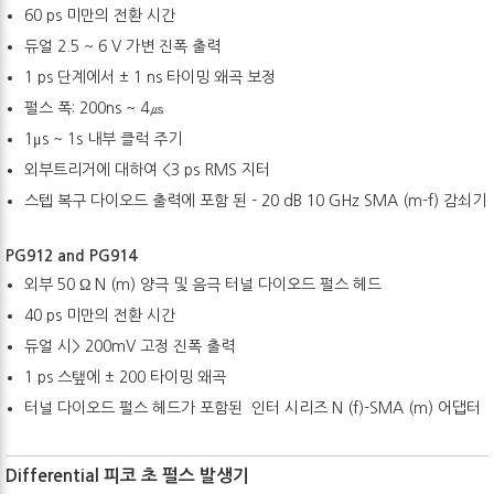
60 ps 미만의 전환 시간
듀얼 2.5 ~ 6 V 가변 진폭 출력
1 ps 단계에서 ± 1 ns 타이밍 왜곡 보정
펄스 폭: 200ns ~ 4㎲
1μs ~ 1s 내부 클럭 주기
외부트리거에 대하여 <3 ps RMS 지터
스텝 복구 다이오드 출력에 포함 된 - 20 dB 10 GHz SMA (m-f) 감쇠기
PG912 and PG914
외부 50 Ω N (
m) 양극 및 음극 터널 다이오드 펄스 헤드
40 ps 미만의 전환 시간
듀얼 시> 200mV 고정 진폭 출력
1 ps 스탶에 ± 200 타이밍 왜곡
터널 다이오드 펄스 헤드가 포함된 인터 시리즈 N (f)-SMA (m) 어댑터
Differential
피코 초 펄스 발생기