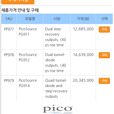
제품가격 안내 및 구매
SKU
모델명
사양
가격(원)
구매
12,685,000
PicoSource
Dual step-
PP977
구매
PG911
recovery
outputs, <60
ps rise time
14,639,000
PicoSource
Dual tunnel-
PP978
구매
PG912
diode
outputs, <40
ps rise time
20,345,000
PicoSource
Quad tunnel-
PP979
구매
PG914
diode and
step-recovery
outputs