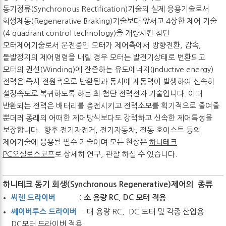
동기정류(Synchronous Rectification)기술의 실제 응용기술로서
회생제동(Regenerative Braking)기술보다 앞서고 4상한 제어 기술
(4 quadrant control technology)을 개량시킨 첨단
모터제어기술로서 운전중인 모터가 제어측에서 방향전환, 감속,
돌발정지의 제어명령을 내릴 경우 모터는 발전기상태로 변환되고
모터의 권선(Winding)에 잔존하는 유도에너지(Inductive energy)
전력은 즉시 전원측으로 반환됨과 동시에 제동력이 발생하여 신속히
설정속도로 복귀하도록 하는 최 첨단 전력전자 기술입니다. 이때
반환되는 전력은 배터리를 충전시키고 전력소모를 획기적으로 줄여줄
뿐더러 종래의 어떠한 제어방식보다도 강력하고 신속한 제어특성을
보장합니다. 향후 전기자전거, 전기자동차, 전동 호이스트 등의
제어기술에 응용될 필수 기술이며 모든 현상은
하니테크
PC오실로스코프
로 상세히 연구, 관찰 하실 수 있습니다.
하니테크 동기 회생(Synchronous Regenerative)제어의 종류
씨렌 드라이버
: 소 용량 RC, DC 모터 적용
쎄이버투스 드라이버
: 대 용량 RC, DC 모터 및 각종 산업용
DC모터 드라이버 적용