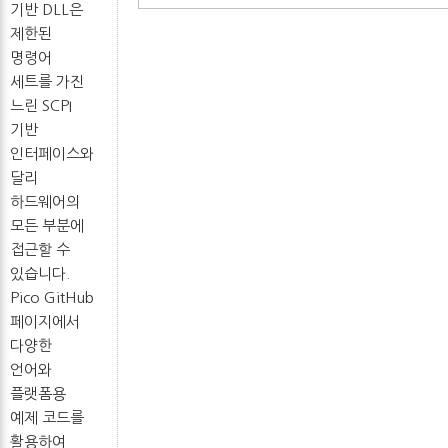
기반 DLL은
제한된
명령어
세트를 가진
느린 SCPI
기반
인터페이스와
달리
하드웨어의
모든 부분에
접근할 수
있습니다.
Pico GitHub
페이지에서
다양한
언어와
플랫폼용
예제 코드를
활용하여