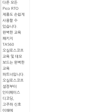
다른 모든
Pico RTO
제품도 손쉽게
사용할 수
있습니다.
완벽한 교육
패키지
TA560
오실로스코프
교육 및 데모
보드는 완벽한
교육
파트너입니다.
오실로스코프
설정부터
인터페이스
디코딩,
고주파 신호
이해에