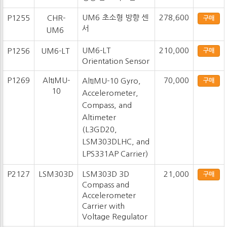
UM6 초소형 방향 센
278,600
P1255
CHR-
구매
서
UM6
UM6-LT
210,000
P1256
UM6-LT
구매
Orientation Sensor
P1269
AltIMU-
70,000
AltIMU-10 Gyro,
구매
10
Accelerometer,
Compass, and
Altimeter
(L3GD20,
LSM303DLHC, and
LPS331AP Carrier)
P2127
LSM303D
LSM303D 3D
21,000
구매
Compass and
Accelerometer
Carrier with
Voltage Regulator