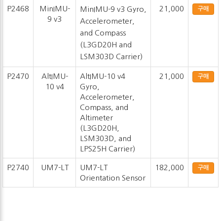
P2468
MinIMU-
21,000
MinIMU-9 v3 Gyro,
구매
9 v3
Accelerometer,
and Compass
(L3GD20H and
LSM303D Carrier)
P2470
AltIMU-
AltIMU-10 v4
21,000
구매
10 v4
Gyro,
Accelerometer,
Compass, and
Altimeter
(L3GD20H,
LSM303D, and
LPS25H Carrier)
P2740
UM7-LT
UM7-LT
182,000
구매
Orientation Sensor