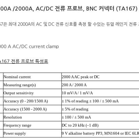
 200A /2000A, AC/DC 전류 프로브, BNC 커넥터 (TA167)
67은 최대 2000A의 AC 및 DC 전류 신호를 측정 할 수있는 듀얼 레인지 전
A167 전류 프로브 특성표
Nominal current
2000 A AC peak or DC
Measuring range(s)
200 A / 2000 A
Output sensitivity
10 mV/A / 1 mV/A
Accuracy (0 - 200/1500 A)
± 1% of reading ± 100 / ± 500 mA
Accuracy (1500 - 2000 A)
± 5% of reading
Resolution
± 100 / ± 500 mA
Frequency range
DC to 20 kHz (–1 dB)
Power supply
9 V alkaline battery PP3, MN1604 or IEC 6L