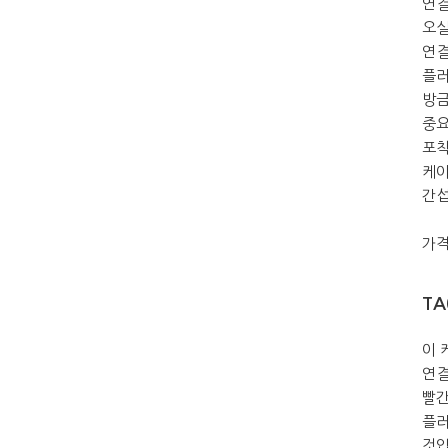
연결
오실
연결
플러
방금
중요
포착
케이
간섭
가격
TA
이 
연결
빨간
플러
것입