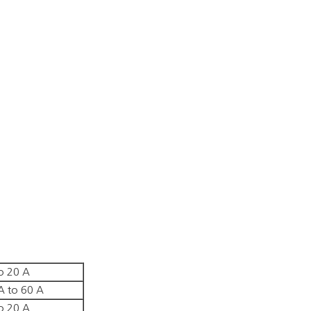
to 20 A
A to 60 A
to 20 A