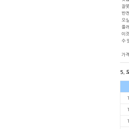
잘못
반전
오실
플러
이것
수 
가격
5.