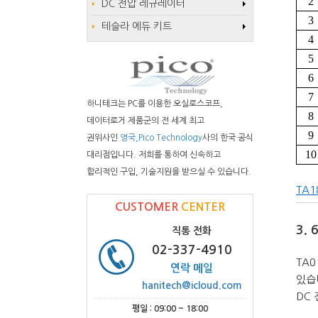
2
DC 전압 레규레이터
3
테슬라 에듀 키트
4
5
6
7
하니테크는 PC를 이용한 오실로스코프,
8
데이터로거 제품군의 전 세계 최고
9
권위사인
영국,Pico Technology
사의 한국 공식
10
대리점입니다. 저희를 통하여 신속하고
합리적인 구입, 기술지원을 받으실 수 있습니다.
TA18
CUSTOMER
CENTER
3.
직통 전화
02-337-4910
TA
연락 메일
있습
hanitech@icloud.com
DC
평일 : 09:00 ~ 18:00