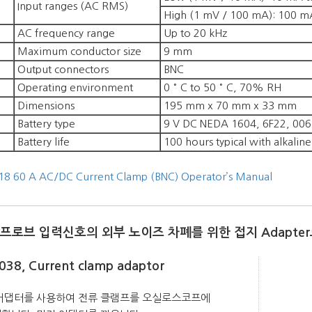
Input ranges (AC RMS)
High (1 mV / 100 mA): 100 m
AC frequency range
Up to 20 kHz
Maximum conductor size
9 mm
Output connectors
BNC
Operating environment
0 ° C to 50 ° C, 70% RH
Dimensions
195 mm x 70 mm x 33 mm
Battery type
9 V DC NEDA 1604, 6F22, 006
Battery life
100 hours typical with alkaline
18 60 A AC/DC Current Clamp (BNC) Operator’s Manual
 프로브 입력신호의 외부 노이즈 차폐를 위한 접지 Adapte
038, Current clamp adaptor
어댑터를 사용하여 전류 클램프를 오실로스코프에