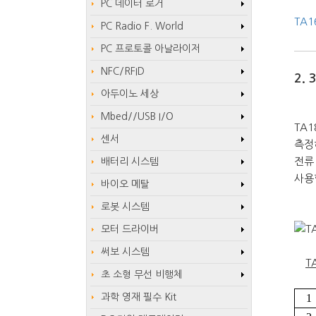
PC 데이터 로거
TA16
PC Radio F. World
PC 프로토콜 아날라이저
NFC/RFID
2.
아두이노 세상
Mbed//USB I/O
TA
센서
측정
전류
배터리 시스템
사용
바이오 메탈
로봇 시스템
모터 드라이버
써보 시스템
T
초 소형 무선 비행체
과학 영재 필수 Kit
1