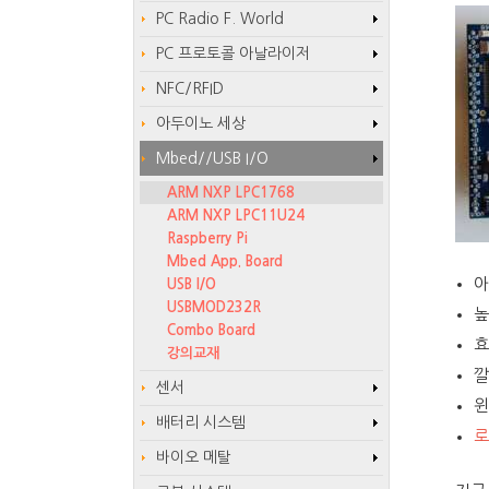
PC Radio F. World
PC 프로토콜 아날라이저
NFC/RFID
아두이노 세상
Mbed//USB I/O
ARM NXP LPC1768
ARM NXP LPC11U24
Raspberry Pi
Mbed App. Board
아
USB I/O
USBMOD232R
높
Combo Board
효
강의교재
깔
센서
윈
배터리 시스템
로
바이오 메탈