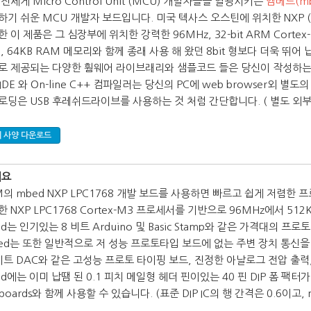
전세게 Micro Control Unit (MCU) 개발자들을 열광시키는
엠베드(mb
기 쉬운 MCU 개발자 보드입니다. 미국 텍사스 오스틴에 위치한 NXP (Next 
한 이 제품은
그 심장부에 위치한 강력한 96MHz, 32-bit ARM Cortex
sh, 64KB RAM 메모리와 함께 종래 사용 해 왔던 8bit 형보다 더욱 뛰어 
로 제공되는 다양한 훰웨어 라이브래리와 샘플코드 들은 당신이 작성하는 
e IDE 와 On-line C++ 컴파일러는 당신의 PC에 web browser
로딩은 USB 후레쉬드라이브를 사용하는 것 처럼 간단합니다. ( 별도 외
 사양 다운로드
개요
M의 mbed NXP LPC1768 개발 보드를 사용하면 빠르고 쉽게 저렴한
 NXP LPC1768 Cortex-M3 프로세서를 기반으로 96MHz에서 512
d는 인기있는 8 비트 Arduino 및 Basic Stamp와 같은 가격대의 
ed는 또한 일반적으로 저 성능 프로토타입 보드에 없는 주변 장치 통신을 제공
비트 DAC와 같은 고성능 프로토 타이핑 보드, 진정한 아날로그 전압 출력, 직렬
d에는 이미 납땜 된 0.1 피치 메일형 헤더 핀이있는 40 핀 DIP 폼 팩터가 
fboards와 함께 사용할 수 있습니다. (표준 DIP IC의 행 간격은 0.6이고,