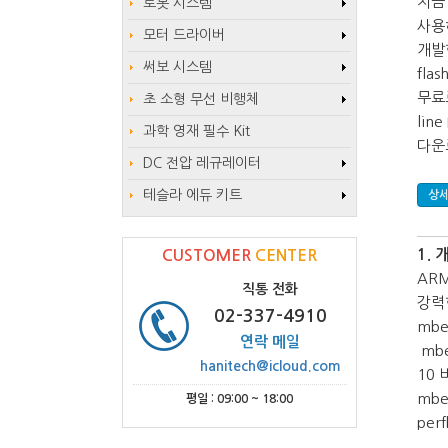
지금 
로봇 시스템
사용하
모터 드라이버
개발
써보 시스템
fla
무료
초 소형 무선 비행체
lin
과학 영재 필수 Kit
다운
DC 전압 레규레이터
테슬라 에듀 키트
상세
1. 
CUSTOMER
CENTER
AR
직통 전화
강력한
02-337-4910
mbe
연락 메일
mb
hanitech@icloud.com
10 
mbe
평일 : 09:00 ~ 18:00
per