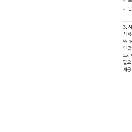
포
온
3.
시작
Wi
연결
드라
필요한
제공