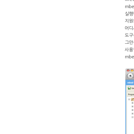
mb
실행
지원되
어디
도구
그만
사용
mb