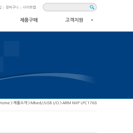
입
장바구니
사이트맵
제품구매
고객지원
+
Home
>
제품소개
>
Mbed//USB I/O
>
ARM NXP LPC1768