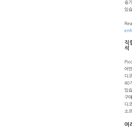
숨기
있습
Rea
en
직
석
Pi
어떤
디코
40
있습
구매
디코
소프
여