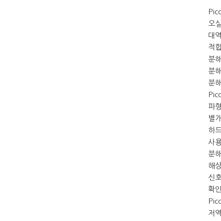
Pi
오실
대역
적합
분해
분해
분해
Pi
파형
별개
하드
사용
분해
해상
신호
확인
Pi
저역