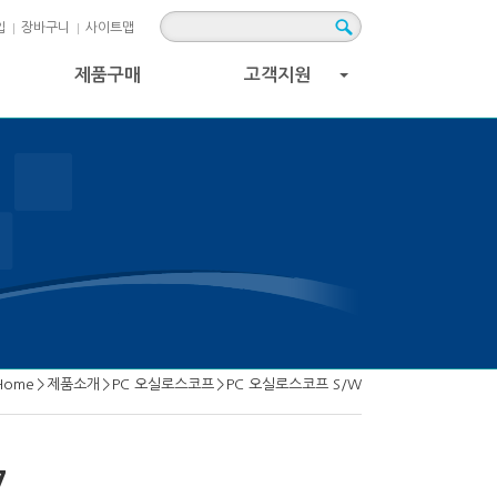
입
장바구니
사이트맵
제품구매
고객지원
+
Home
>
제품소개
>
PC 오실로스코프
>
PC 오실로스코프 S/W
7