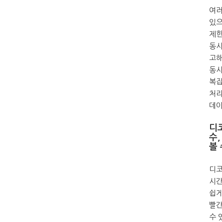
여러
있으
제한됩
동시
고해
동시
복잡
처리
데이
디
수,
볼 
디코
시간
쉽게
빨간
수 