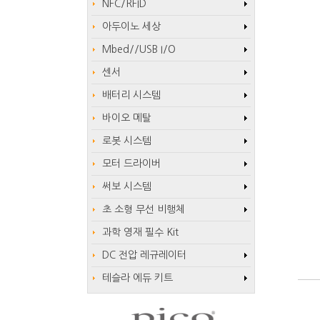
NFC/RFID
아두이노 세상
Mbed//USB I/O
센서
배터리 시스템
바이오 메탈
로봇 시스템
모터 드라이버
써보 시스템
초 소형 무선 비행체
과학 영재 필수 Kit
DC 전압 레규레이터
테슬라 에듀 키트