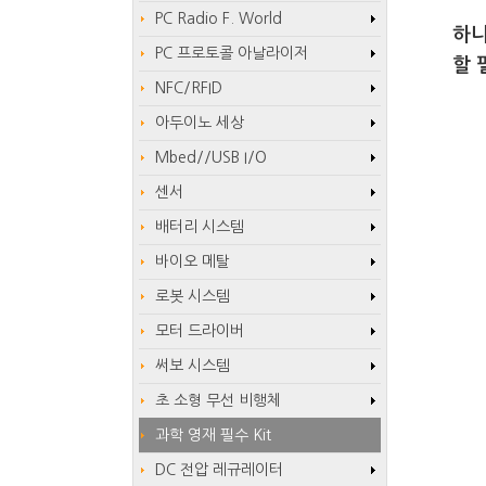
PC Radio F. World
하니
PC 프로토콜 아날라이저
할 
NFC/RFID
아두이노 세상
Mbed//USB I/O
센서
배터리 시스템
바이오 메탈
로봇 시스템
모터 드라이버
써보 시스템
* 
초 소형 무선 비행체
과학 영재 필수 Kit
DC 전압 레규레이터