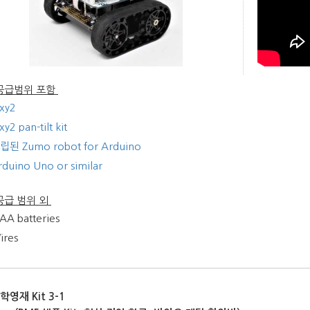
t 공급범위 포함
ixy2
xy2 pan-tilt kit
립된 Zumo robot for Arduino
rduino Uno or similar
 공급 범위 외
 AA batteries
ires
과학영재
Kit 3-1