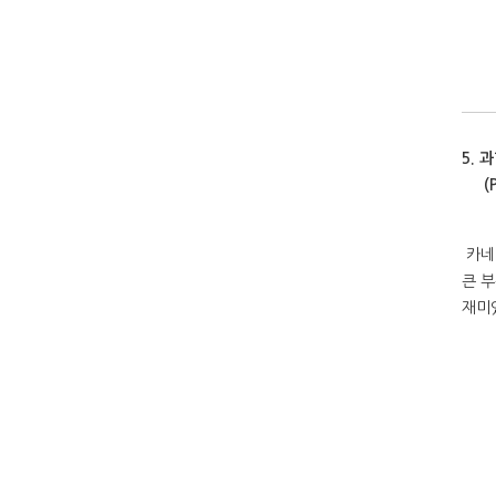
상
5.
과
(Pi
카네
큰 
재미있