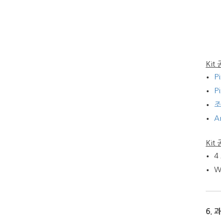
Ki
P
Pi
조
A
Kit
4
W
6.