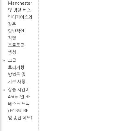
Manchester
및 병렬 버스
인터페이스와
같은
일반적인
직렬
프로토콜
생성.
고급
트리거링
방법론 및
기본 사항.
상승 시간이
450ps인 RF
테스트 트랙
(PCB의 RF
및 종단 데모)