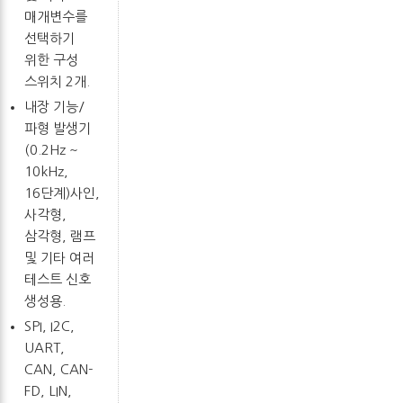
매개변수를
선택하기
위한 구성
스위치 2개.
내장 기능/
파형 발생기
(0.2Hz ~
10kHz,
16단계)사인,
사각형,
삼각형, 램프
및 기타 여러
테스트 신호
생성용.
SPI, I2C,
UART,
CAN, CAN-
FD, LIN,