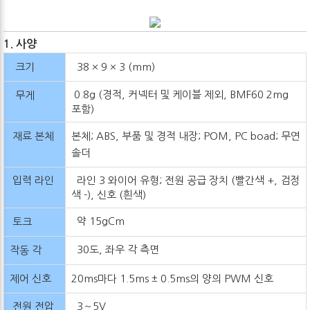
1. 사양
크기
38 × 9 × 3 (mm)
0.8g (경적, 커넥터 및 케이블 제외, BMF60 2mg
무게
포함)
재료 본체
본체; ABS, 부품 및 경적 내장; POM, PC boad; 무연
솔더
입력 라인
라인 3 와이어 유형; 전원 공급 장치 (빨간색 +, 검정
색 -), 신호 (흰색)
약 15gCm
토크
30도, 좌우 각 측면
작동 각
제어 신호
20ms마다 1.5ms ± 0.5ms의 양의 PWM 신호
전원 전압
3～5V