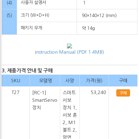
사용자 설명서
(4)
1
크기 (W*D*H)
(5)
90×140×12 (mm)
패키지 무게
약 14g
Instruction Manual (PDF 1.4MB)
3. 제품가격 안내 및 구매
SKU
모델명
사양
가격(원)
구매
T27
53,240
[RC-1]
스마트
구매
SmartServo
서보
장치
장치 1,
서보 혼
2, M1
볼트 2,
양면