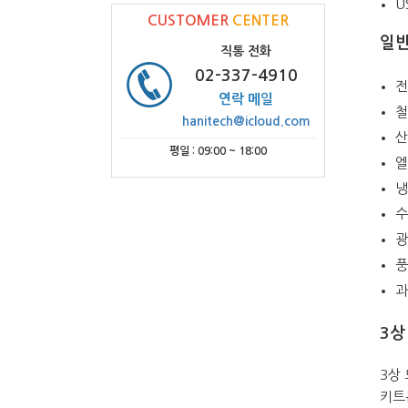
U
CUSTOMER
CENTER
일반
직통 전화
02-337-4910
전
연락 메일
철
hanitech@icloud.com
산
평일 : 09:00 ~ 18:00
엘
냉
수
광
풍
과
3상
3상
키트