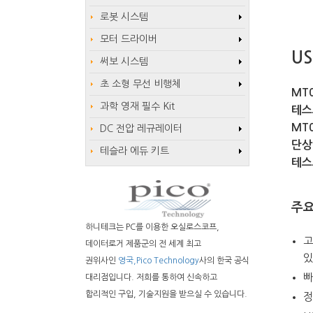
로봇 시스템
모터 드라이버
U
써보 시스템
초 소형 무선 비행체
MT
과학 영재 필수 Kit
테스
MT
DC 전압 레규레이터
단상
테슬라 에듀 키트
테스
주요
하니테크는 PC를 이용한 오실로스코프,
고
데이터로거 제품군의 전 세계 최고
있
권위사인
영국,Pico Technology
사의 한국 공식
빠
대리점입니다. 저희를 통하여 신속하고
합리적인 구입, 기술지원을 받으실 수 있습니다.
정