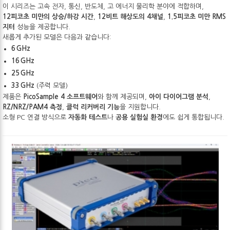
이 시리즈는 고속 전자, 통신, 반도체, 고 에너지 물리학 분야에 적합하며,
12피코초 미만의 상승/하강 시간
,
12비트 해상도의 4채널
,
1.5피코초 미만 RMS
지터
성능을 제공합니다.
새롭게 추가된 모델은 다음과 같습니다:
6 GHz
16 GHz
25 GHz
33 GHz
(주력 모델)
제품은
PicoSample 4 소프트웨어
와 함께 제공되며,
아이 다이어그램 분석
,
RZ/NRZ/PAM4 측정
,
클럭 리커버리 기능
을 지원합니다.
소형 PC 연결 방식으로
자동화 테스트
나
공용 실험실 환경
에도 쉽게 통합됩니다.