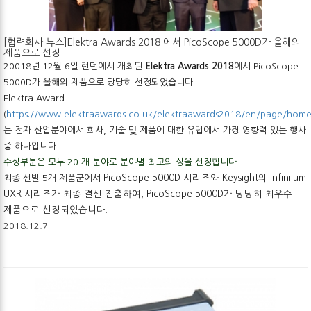
[협력회사 뉴스]Elektra Awards 2018 에서 PicoScope 5000D가 올해의
제품으로 선정
20018년 12월 6일 런던에서
개최된
Elektra Awards 2018
에서
PicoScope
5000D
가
올해의
제품으로 당당히 선정되었습니다.
Elektra Award
(
https://www.elektraawards.co.uk/elektraawards2018/en/page/hom
는
전자
산업분야에서
회사
,
기술
및
제품에
대한
유럽에서
가장
영향력
있는
행사
중
하나입니다
.
수상부분은 모두
20
개
분야로
분야별
최고의
상을 선정합니다
.
최종 선발 5개 제품군에서
PicoScope 5000D
시리즈와
Keysight
의
Infiniium
UXR
시리즈가
최종
결선
진출하여
,
PicoScope 5000D가 당당히 최우수
제품으로 선정되었습니다.
2018.12.7