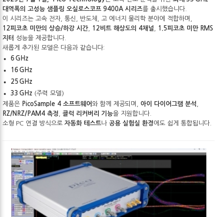
대역폭의 고성능 샘플링 오실로스코프 9400A 시리즈
를 출시했습니다.
이 시리즈는 고속 전자, 통신, 반도체, 고 에너지 물리학 분야에 적합하며,
12피코초 미만의 상승/하강 시간
,
12비트 해상도의 4채널
,
1.5피코초 미만 RMS
지터
성능을 제공합니다.
새롭게 추가된 모델은 다음과 같습니다:
6 GHz
16 GHz
25 GHz
33 GHz
(주력 모델)
제품은
PicoSample 4 소프트웨어
와 함께 제공되며,
아이 다이어그램 분석
,
RZ/NRZ/PAM4 측정
,
클럭 리커버리 기능
을 지원합니다.
소형 PC 연결 방식으로
자동화 테스트
나
공용 실험실 환경
에도 쉽게 통합됩니다.