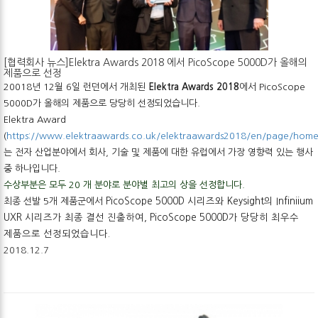
[협력회사 뉴스]Elektra Awards 2018 에서 PicoScope 5000D가 올해의
제품으로 선정
20018년 12월 6일 런던에서
개최된
Elektra Awards 2018
에서
PicoScope
5000D
가
올해의
제품으로 당당히 선정되었습니다.
Elektra Award
(
https://www.elektraawards.co.uk/elektraawards2018/en/page/hom
는
전자
산업분야에서
회사
,
기술
및
제품에
대한
유럽에서
가장
영향력
있는
행사
중
하나입니다
.
수상부분은 모두
20
개
분야로
분야별
최고의
상을 선정합니다
.
최종 선발 5개 제품군에서
PicoScope 5000D
시리즈와
Keysight
의
Infiniium
UXR
시리즈가
최종
결선
진출하여
,
PicoScope 5000D가 당당히 최우수
제품으로 선정되었습니다.
2018.12.7