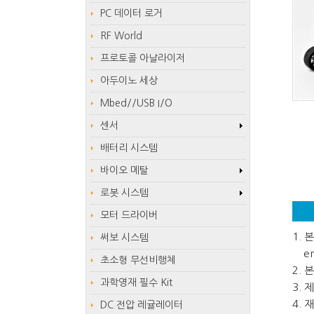
PC 데이터 로거
RF World
프로토콜 아날라이저
아두이노 세상
Mbed//USB I/O
센서
배터리 시스템
바이오 메탈
로봇 시스템
모터 드라이버
1.
써보 시스템
em
초소형 무선비행체
2.
과학영재 필수 Kit
3.
4.
DC 전압 레귤레이터