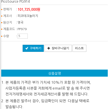
PicoSource PG914
:
101,725,000원
판매가
:
제조사
피코테크놀러지
:
원산지
영국
:
제품코드
PP979
:
수량
구매하기
장바구니담기
리스트
상품설명
본 제품의 가격은 부가 가치세 10%가 포함 된 가격이며,
사업자등록증 사본을 저희에게 email로 발 송 해 주시면
전자거래명세서와 전자세금계산서를 발행 해 드립니다.
본 제품은 발주서 접수, 입금확인이 되면 다음날 택배로
발송됩니다.