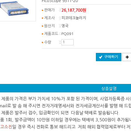
PicoScope 9311-20
:
26,187,700원
판매가
:
제조사
피코테크놀러지
:
원산지
영국
:
제품코드
PQ091
:
수량
구매하기
상품설명
 본 제품의 가격은 부가 가치세 10%가 포함 된 가격이며, 사업자등록증 
ail로 발 송 해 주시면 전자거래명세서와 전자세금계산서를 발행 해 드
 본 제품은 발주서 접수, 입금확인이 되면 다음날 택배로 발송됩니다.
 제품 1회, 발주금액이 10만원 이하일 경우에는 택배비 3,500원이 추가됩
고소진
일 경우 즉시 전화로 통보 해드리고 저희 해외 협력업체로부터 저희