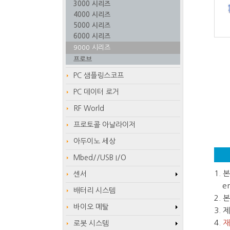
3000 시리즈
4000 시리즈
5000 시리즈
6000 시리즈
9000 시리즈
프로브
PC 샘플링스코프
PC 데이터 로거
RF World
프로토콜 아날라이저
아두이노 세상
Mbed//USB I/O
1.
센서
em
배터리 시스템
2.
바이오 메탈
3.
4.
재
로봇 시스템