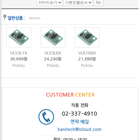
VL53L1X
VL53L0X
VL6180X
30,690원
24,200원
21,890원
Pololu
Pololu
Pololu
CUSTOMER
CENTER
직통 전화
02-337-4910
연락 메일
hanitech@icloud.com
평일 : 09:00 ~ 18:00