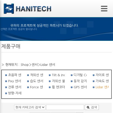
본문 바로가기
귀하의 프로젝트에 성공적인 파트너가 되겠습니다.
 제품의 선택은 프로젝트 성공의 열쇠입니다.
제품구매
» 현재위치 :
Shop
>
센서
>
Lidar 센서
초음파 센서
적외선 센서
Tilt & Inclinometer
디지털 Compass
자이로 센서
Pixy 센서
습도 센서
자외선 불꽃감지 센서
동작 감지 센서
가속도 센서
전류 센서
Force 센서
휠 엔코더
GPS 센서
Lidar 센서
방향-자세센서
검색