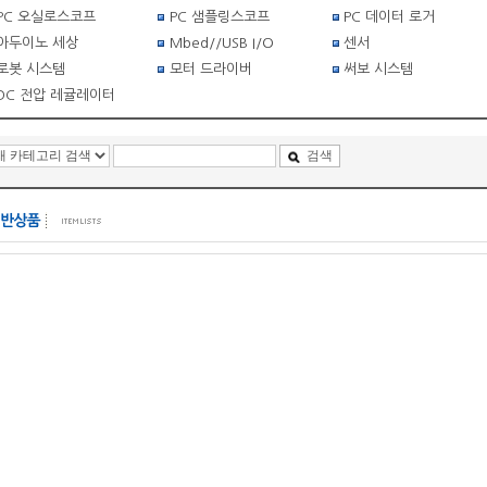
PC 오실로스코프
PC 샘플링스코프
PC 데이터 로거
아두이노 세상
Mbed//USB I/O
센서
로봇 시스템
모터 드라이버
써보 시스템
DC 전압 레귤레이터
검색