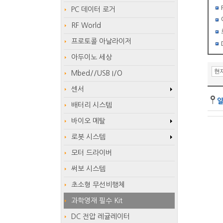
PC 데이터 로거
RF World
프로토콜 아날라이저
아두이노 세상
Mbed//USB I/O
센서
배터리 시스템
바이오 메탈
로봇 시스템
모터 드라이버
써보 시스템
초소형 무선비행체
과학영재 필수 Kit
DC 전압 레귤레이터