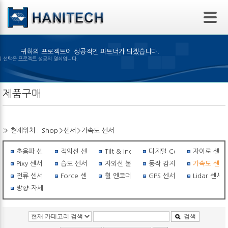
본문 바로가기
귀하의 프로젝트에 성공적인 파트너가 되겠습니다.
 제품의 선택은 프로젝트 성공의 열쇠입니다.
제품구매
» 현재위치 :
Shop
>
센서
>
가속도 센서
초음파 센서
적외선 센서
Tilt & Inclinometer
디지털 Compass
자이로 센서
Pixy 센서
습도 센서
자외선 불꽃감지 센서
동작 감지 센서
가속도 센서
전류 센서
Force 센서
휠 엔코더
GPS 센서
Lidar 센서
방향-자세센서
검색