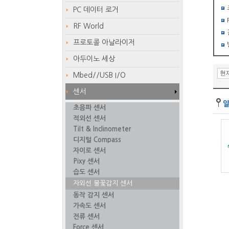
PC 데이터 로거
RF World
프로토콜 아날라이저
아두이노 세상
Mbed//USB I/O
센서
초음파 센서
적외선 센서
Tilt & Inclinometer
디지털 Compass
자이로 센서
Pixy 센서
습도 센서
자외선 불꽃감지 센서
동작 감지 센서
가속도 센서
전류 센서
Force 센서