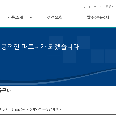
Home
로그인
회원가
제품소개
견적요청
발주(주문)서
+
성공적인 파트너가 되겠습니다.
성공의 열쇠입니다.
품구매
재위치 :
Shop
>
센서
>
자외선 불꽃감지 센서