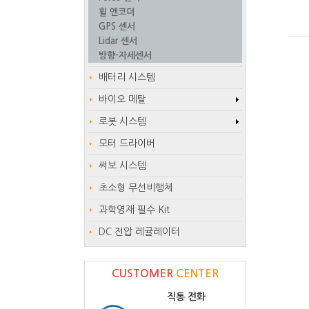
휠 엔코더
GPS 센서
Lidar 센서
방향-자세센서
배터리 시스템
바이오 메탈
로봇 시스템
모터 드라이버
써보 시스템
초소형 무선비행체
과학영재 필수 Kit
DC 전압 레귤레이터
CUSTOMER
CENTER
직통 전화