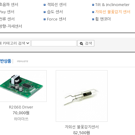
초음파 센서
적외선 센서
Tilt & Inclinometer
Pixy 센서
습도 센서
자외선 불꽃감지 센서
전류 센서
Force 센서
휠 엔코더
방향-자세센서
검색
R2868 Driver
70,000원
하마마쓰
자외선 불꽃감지센서
82,500원