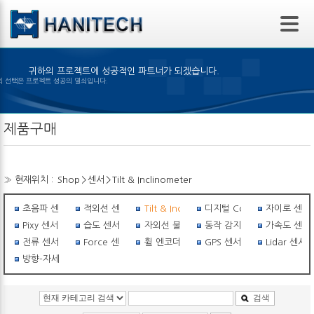
본문 바로가기
귀하의 프로젝트에 성공적인 파트너가 되겠습니다.
은 제품의 선택은 프로젝트 성공의 열쇠입니다.
제품구매
» 현재위치 :
Shop
>
센서
>
Tilt & Inclinometer
초음파 센서
적외선 센서
Tilt & Inclinometer
디지털 Compass
자이로 센서
Pixy 센서
습도 센서
자외선 불꽃감지 센서
동작 감지 센서
가속도 센서
전류 센서
Force 센서
휠 엔코더
GPS 센서
Lidar 센서
방향-자세센서
검색