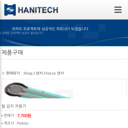
본문 바로가기
귀하의 프로젝트에 성공적인 파트너가 되겠습니다.
은 제품의 선택은 프로젝트 성공의 열쇠입니다.
제품구매
» 현재위치 :
Shop
>
센서
>
Force 센서
힘 감지 저항기
:
7,700원
판매가
:
제조사
Pololu