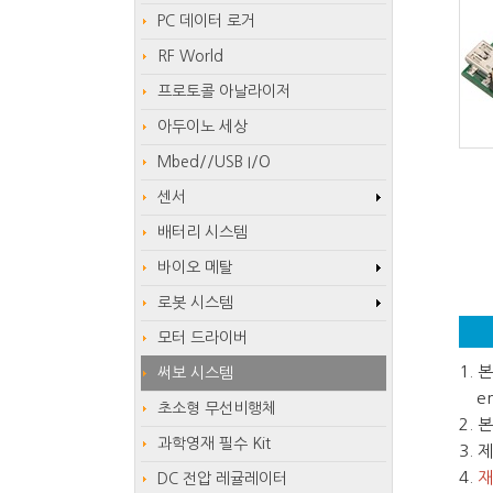
PC 데이터 로거
RF World
프로토콜 아날라이저
아두이노 세상
Mbed//USB I/O
센서
배터리 시스템
바이오 메탈
로봇 시스템
모터 드라이버
1.
써보 시스템
em
초소형 무선비행체
2.
과학영재 필수 Kit
3.
4.
재
DC 전압 레귤레이터