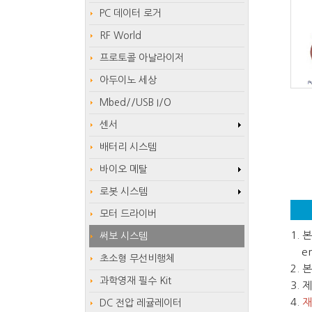
PC 데이터 로거
RF World
프로토콜 아날라이저
아두이노 세상
Mbed//USB I/O
센서
배터리 시스템
바이오 메탈
로봇 시스템
모터 드라이버
1.
써보 시스템
em
초소형 무선비행체
2.
과학영재 필수 Kit
3.
4.
재
DC 전압 레귤레이터