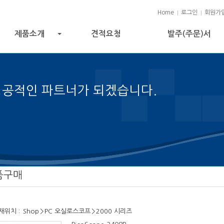
Home
로그인
회원가
제품소개
견적요청
발주(주문)서
+
성공적인 파트너가 되겠습니다.
 성공의 열쇠입니다.
품구매
재위치 :
Shop
>
PC 오실로스코프
>
2000 시리즈