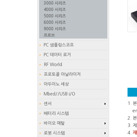
3000 시리즈
4000 시리즈
5000 시리즈
6000 시리즈
9000 시리즈
프로브
PC 샘플링스코프
PC 데이터 로거
RF World
프로토콜 아날라이저
아두이노 세상
Mbed//USB I/O
1.
센서
em
배터리 시스템
2.
바이오 메탈
3.
4.
재
로봇 시스템