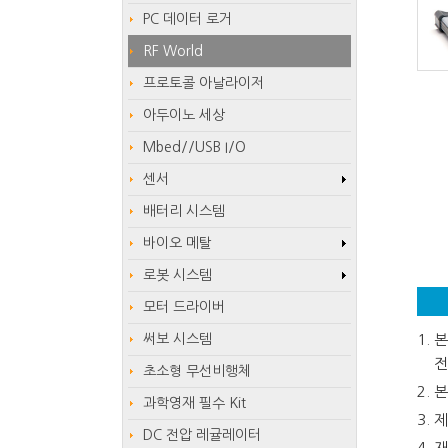
PC 데이터 로거
RF World
프로토콜 아날라이저
아두이노 세상
Mbed//USB I/O
센서
배터리 시스템
바이오 메탈
로봇 시스템
모터 드라이버
써보 시스템
본
전
초소형 무선비행체
본
과학영재 필수 Kit
제
DC 전압 레귤레이터
재