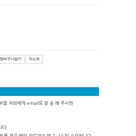
장바구니담기
리스트
을 저희에게 email로 발 송 해 주시면
니다.
를 경유 배달 완료까지 약 7~10 일 소요됩니다