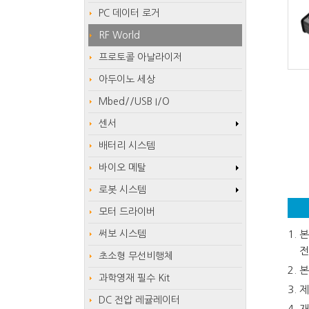
PC 데이터 로거
RF World
프로토콜 아날라이저
아두이노 세상
Mbed//USB I/O
센서
배터리 시스템
바이오 메탈
로봇 시스템
모터 드라이버
써보 시스템
본
전
초소형 무선비행체
본
과학영재 필수 Kit
제
DC 전압 레귤레이터
재