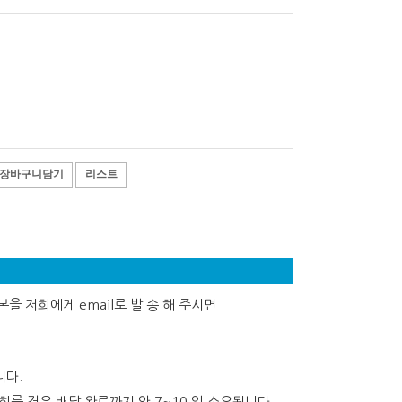
장바구니담기
리스트
을 저희에게 email로 발 송 해 주시면
니다.
를 경유 배달 완료까지 약 7~10 일 소요됩니다