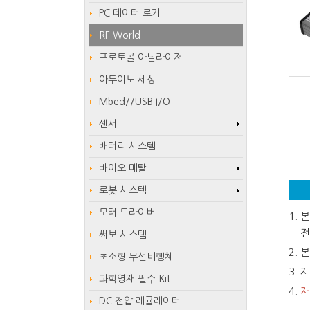
PC 데이터 로거
RF World
프로토콜 아날라이저
아두이노 세상
Mbed//USB I/O
센서
배터리 시스템
바이오 메탈
로봇 시스템
모터 드라이버
본
전
써보 시스템
본
초소형 무선비행체
제
과학영재 필수 Kit
재
DC 전압 레귤레이터