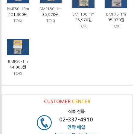
BMF50-10m
BMF150-1m
BMF100-1m
BMF75-1m
421,300원
35,970원
35,970원
35,970원
TOKI
TOKI
TOKI
TOKI
BMF50-1m
44,000원
TOKI
CUSTOMER
CENTER
직통 전화
02-337-4910
연락 메일