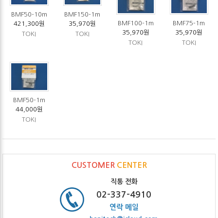
BMF50-10m
BMF150-1m
BMF100-1m
BMF75-1m
421,300원
35,970원
35,970원
35,970원
TOKI
TOKI
TOKI
TOKI
BMF50-1m
44,000원
TOKI
CUSTOMER
CENTER
직통 전화
02-337-4910
연락 메일