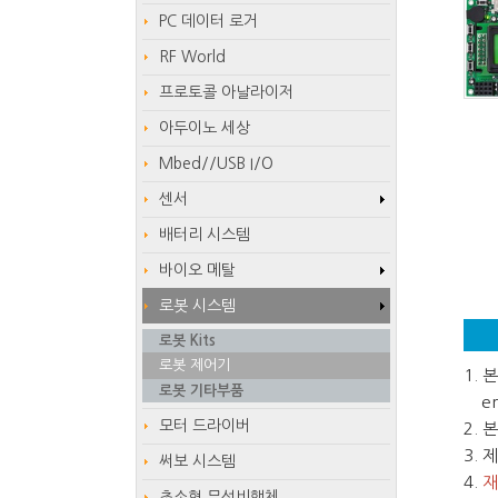
PC 데이터 로거
RF World
프로토콜 아날라이저
아두이노 세상
Mbed//USB I/O
센서
배터리 시스템
바이오 메탈
로봇 시스템
로봇 Kits
로봇 제어기
1.
로봇 기타부품
em
모터 드라이버
2.
3.
써보 시스템
4.
재
초소형 무선비행체