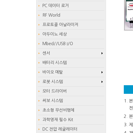
PC 데이터 로거
RF World
프로토콜 아날라이저
아두이노 세상
Mbed//USB I/O
센서
배터리 시스템
바이오 메탈
로봇 시스템
모터 드라이버
써보 시스템
본
전
초소형 무선비행체
본
과학영재 필수 Kit
제
DC 전압 레귤레이터
재