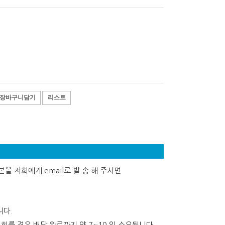
장바구니담기
리스트
을 저희에게 email로 발 송 해 주시면
니다.
희를 경유 배달 완료까지 약 7~10 일 소요됩니다